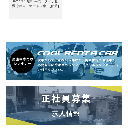
#2119 平成30年式 ダイナ低
温冷凍車 オートマ車 [低温]