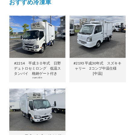
おすすめ冷凍車
#2214 平成３０年式 日野
#2193 平成30年式 スズキキ
デュトロセミロング 低温ス
ャリー 2コンプ中温仕様
タンバイ 格納ゲート付き
[中温]
[低温]