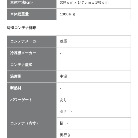
車体寸法(cm)
339ｃｍｘ147ｃｍｘ198ｃｍ
車体総重量
1380ｋｇ
冷凍コンテナ詳細
コンテナメーカー
菱重
冷凍機メーカー
-
コンテナ型式
-
温度帯
中温
断熱材
-
パワーゲート
あり
高さ -
コンテナ（内寸）
幅 -
奥行き -