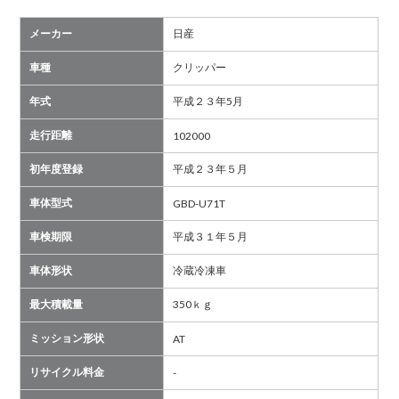
メーカー
日産
車種
クリッパー
年式
平成２３年5月
走行距離
102000
初年度登録
平成２３年５月
車体型式
GBD-U71T
車検期限
平成３１年５月
車体形状
冷蔵冷凍車
最大積載量
350ｋｇ
ミッション形状
AT
リサイクル料金
-